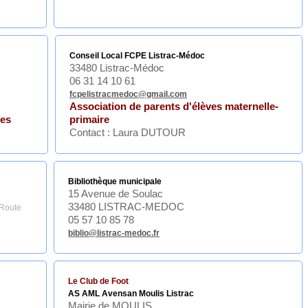
Conseil Local FCPE Listrac-Médoc
33480 Listrac-Médoc
06 31 14 10 61
fcpelistracmedoc@gmail.com
Association de parents d'élèves maternelle-
ies
primaire
Contact : Laura DUTOUR
Bibliothèque municipale
15 Avenue de Soulac
33480 LISTRAC-MEDOC
 Route
05 57 10 85 78
biblio@listrac-medoc.fr
Le Club de Foot
AS AML Avensan Moulis Listrac
Mairie de MOULIS