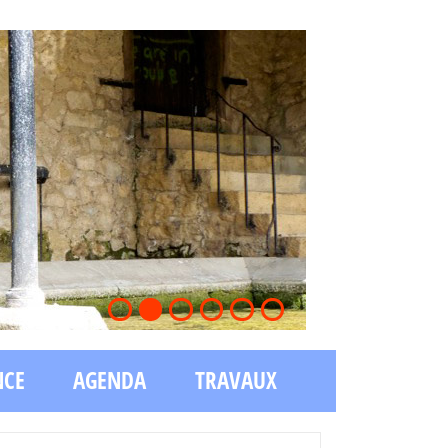
1
2
3
4
5
6
NCE
AGENDA
TRAVAUX