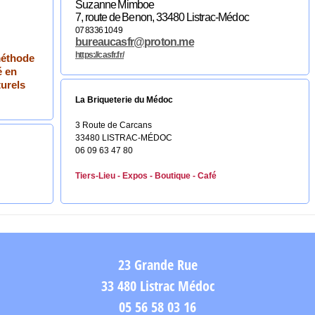
Suzanne Mimboe
7, route de Benon, 33480 Listrac-Médoc
07 83 36 10 49
bureaucasfr@proton.me
https://casfr.fr/
méthode
é en
turels
La Briqueterie du Médoc
3 Route de Carcans
33480 LISTRAC-MÉDOC
06 09 63 47 80
Tiers-Lieu - Expos - Boutique - Café
23 Grande Rue
33 480 Listrac Médoc
05 56 58 03 16