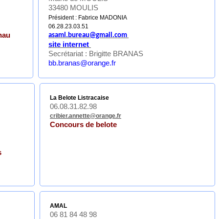
33480 MOULIS
Président : Fabrice MADONIA
06.28.23.03.51
nau
asaml.bureau@
gmail.com
site internet
Secrétariat : Brigitte BRANAS
bb.branas@orange.fr
La Belote Listracaise
06.08.31.82.98
cribier.annette@orange.fr
Concours de belote
s
AMAL
06 81 84 48 98