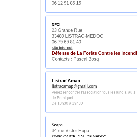
06 12 91 86 15
DFCI
23 Grande Rue
33480 LISTRAC-MEDOC
06 79 69 81 40
site internet
Défense de La Forêts Contre les Incend
Contacts : Pascal Bosq
Listrac'Amap
listracamap@gmail.com
Venez rencontrer l'association tous les lundis, au 1
de Berniquet
De 18h30 à 19h30
Scapa
34 rue Victor Hugo
33480 CASTELNAU DE MEDOC