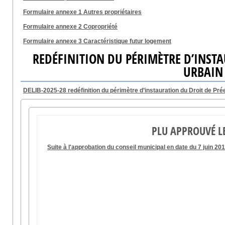
Formulaire annexe 1 Autres propriétaires
Formulaire annexe 2 Copropriété
Formulaire annexe 3 Caractéristique futur logement
REDÉFINITION DU PÉRIMÈTRE D’INST
URBAIN 
DELIB-2025-28 redéfinition du périmètre d’instauration du Droit de Pr
PLU APPROUVÉ LE
Suite à l'approbation du conseil municipal en date du 7 juin 20